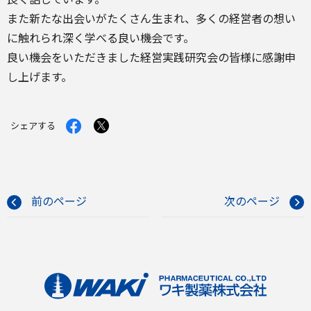
また新たな出会いがたくさん生まれ、多くの経営者の想い
に触れられ深く学べる良い機会です。
良い機会をいただきました経営実践研究会の皆様に感謝申
し上げます。
Facebook
X
シェアする
で
で
シ
シ
ェ
ェ
ア
ア
す
す
る
る
前のページ
次のページ