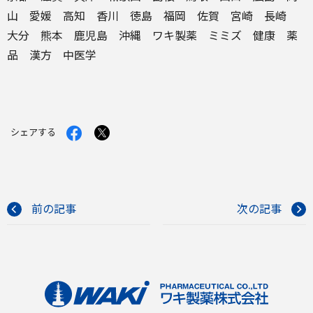
山 愛媛 高知 香川 徳島 福岡 佐賀 宮崎 長崎
大分 熊本 鹿児島 沖縄
ワキ製薬
ミミズ
健康
薬
品
漢方
中医学
Facebook
X
シェアする
で
で
シ
シ
ェ
ェ
ア
ア
す
す
る
る
前の記事
次の記事