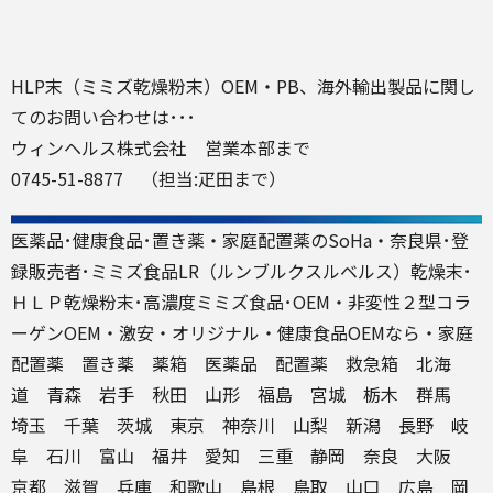
HLP末
（
ミミズ乾燥粉末
）
OEM
・
PB
、海外輸出製品に関し
てのお問い合わせは･･･
ウィンヘルス株式会社
営業本部まで
0745-51-8877 （担当:疋田まで）
医薬品
･健康食品･
置き薬
・家庭
配置薬
のSoHa・
奈良県
･
登
録販売者
･
ミミズ
食品
LR
（
ルンブルクスルベルス
）乾燥末･
ＨＬＰ
乾燥粉末･高濃度
ミミズ食品
･OEM・非変性２型コラ
ーゲン
OEM
・激安・オリジナル・
健康食品OEM
なら・
家庭
配置薬
置き薬
薬箱
医薬品
配置薬
救急箱
北海
道 青森 岩手 秋田 山形 福島 宮城 栃木 群馬
埼玉 千葉 茨城 東京 神奈川 山梨 新潟 長野 岐
阜 石川 富山 福井 愛知 三重 静岡
奈良
大阪
京都 滋賀 兵庫 和歌山 島根 鳥取 山口 広島 岡