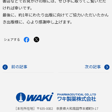
書店などでお見かけの際には、ぜひ手に取ってご覧いただ
ければ幸いです。
最後に、約1年にわたり出版に向けてご協力いただいたかん
き出版様に、心より感謝申し上げます。
Facebook
X
シェアする
で
で
シ
シ
ェ
ェ
ア
ア
す
す
る
る
前の記事
次の記事
［本社所在地］〒635-0082 奈良県大和高田市本郷町9-17