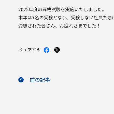
2025年度の昇格試験を実施いたしました。
本年は7名の受験となり、受験しない社員たち
受験された皆さん、お疲れさまでした！
Facebook
X
シェアする
で
で
シ
シ
ェ
ェ
ア
ア
す
す
る
る
前の記事