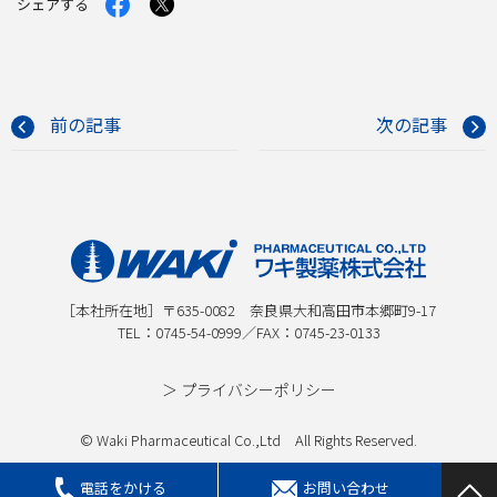
シェアする
で
で
シ
シ
ェ
ェ
ア
ア
す
す
る
る
前の記事
次の記事
［本社所在地］〒635-0082 奈良県大和高田市本郷町9-17
TEL：
0745-54-0999
／FAX：0745-23-0133
＞ プライバシーポリシー
© Waki Pharmaceutical Co.,Ltd All Rights Reserved.
お問い合わせ
電話をかける