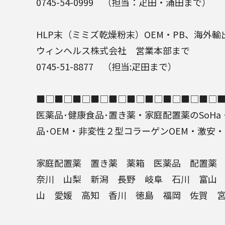
0745-54-0999 （担当：疋田・涌田まで）
HLP末
（
ミミズ乾燥粉末
）
OEM
・
PB
、海外輸
ウィンヘルス株式会社
営業本部まで
0745-51-8877 （担当:疋田まで）
■□■□■□■□■□■□■□■□■□■□
医薬品
･健康食品･
置き薬
・家庭
配置薬
のSoHa
品
･OEM・非変性２型コラーゲン
OEM
・激安・
家庭配置薬
置き薬
薬箱
医薬品
配置薬
奈川 山梨 新潟 長野 岐阜 石川 富山
山 愛媛 高知 香川 徳島 福岡 佐賀 