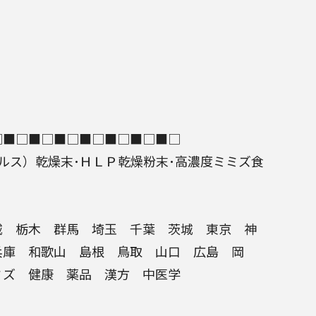
□■□■□■□■□■□■□■□
ルス
）乾燥末･
ＨＬＰ
乾燥粉末･高濃度
ミミズ食
 栃木 群馬 埼玉 千葉 茨城 東京 神
庫 和歌山 島根 鳥取 山口 広島 岡
ミズ
健康
薬品
漢方
中医学