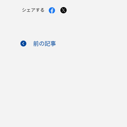
Facebook
X
シェアする
で
で
シ
シ
ェ
ェ
ア
ア
す
す
る
る
前の記事