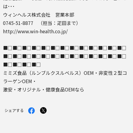
は･･･
ウィンヘルス株式会社 営業本部
0745-51-8877 （担当：疋田まで）
http://www.win-health.co.jp/
■□■□■□■□■□■□■□■□■□■□■□■□■□
■□■□■□■□■□■□■□■□■□■□■□■□■□
■□■□■□■□
ミミズ食品（ルンブルクスルベルス）OEM・非変性２型コ
ラーゲンOEM・
激安・オリジナル・健康食品OEMなら
Facebook
X
シェアする
で
で
シ
シ
ェ
ェ
ア
ア
す
す