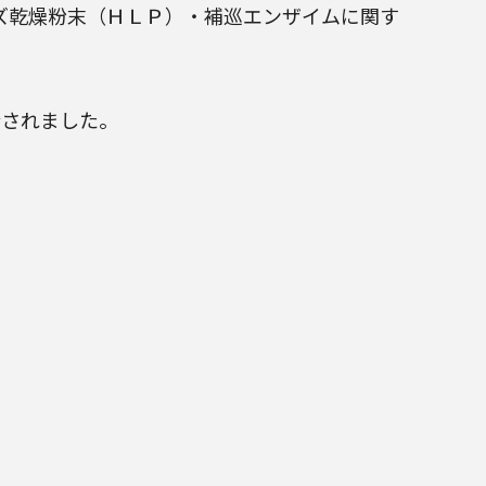
ズ乾燥粉末（ＨＬＰ）
・
補巡エンザイム
に関す
介されました。