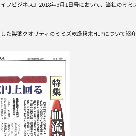
フビジネス』2018年3月1日号において、当社の
ミミ
発した製薬クオリティの
ミミズ乾燥粉末HLP
について紹