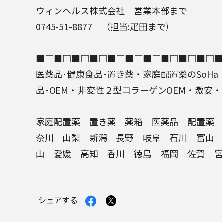
ウィンヘルス株式会社
営業本部まで
0745-51-8877 （担当:疋田まで）
■□■□■□■□■□■□■□■□■□■□
医薬品
･健康食品･
置き薬
・家庭
配置薬
のSoHa
品
･OEM・非変性２型コラーゲン
OEM
・激安・
家庭配置薬
置き薬
薬箱
医薬品
配置薬
奈川 山梨 新潟 長野 岐阜 石川 富山
山 愛媛 高知 香川 徳島 福岡 佐賀 
Facebook
X
シェアする
で
で
シ
シ