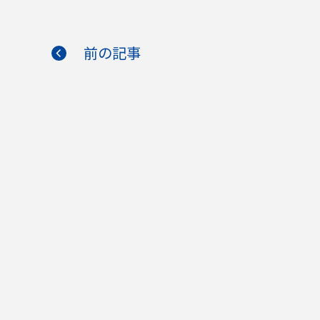
ェ
ェ
ア
ア
す
す
る
る
前の記事