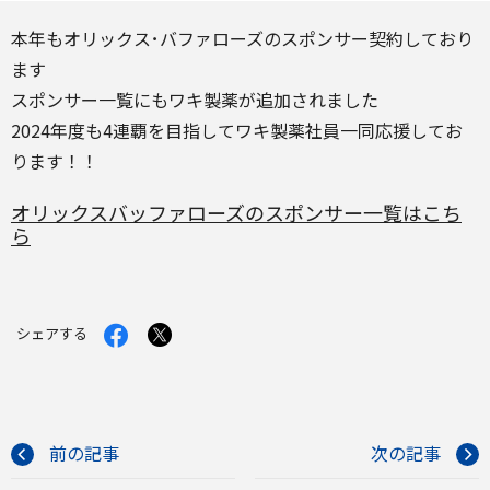
本年もオリックス･バファローズのスポンサー契約しており
ます
スポンサー一覧にもワキ製薬が追加されました
2024年度も4連覇を目指してワキ製薬社員一同応援してお
ります！！
オリックスバッファローズのスポンサー一覧はこち
ら
Facebook
X
シェアする
で
で
シ
シ
ェ
ェ
ア
ア
す
す
る
る
前の記事
次の記事