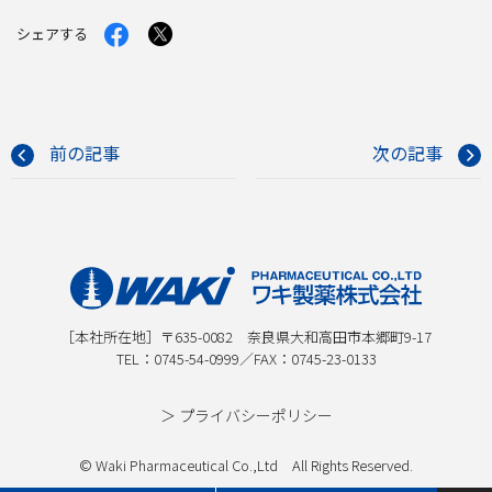
Facebook
X
シェアする
で
で
シ
シ
ェ
ェ
ア
ア
す
す
る
る
前の記事
次の記事
［本社所在地］〒635-0082 奈良県大和高田市本郷町9-17
TEL：
0745-54-0999
／FAX：0745-23-0133
＞ プライバシーポリシー
© Waki Pharmaceutical Co.,Ltd All Rights Reserved.