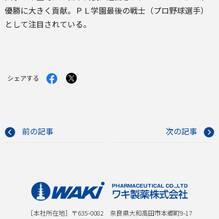
優勝に大きく貢献。ＰＬ学園最後の戦士（プロ野球選手）
として注目されている。
Facebook
X
シェアする
で
で
シ
シ
ェ
ェ
ア
ア
す
す
る
る
前の記事
次の記事
［本社所在地］〒635-0082 奈良県大和高田市本郷町9-17