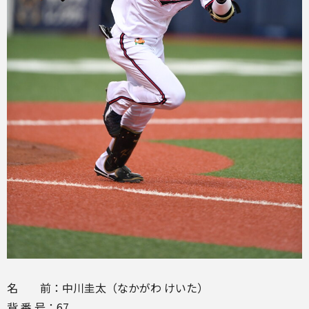
名 前：中川圭太（なかがわ けいた）
背 番 号：67