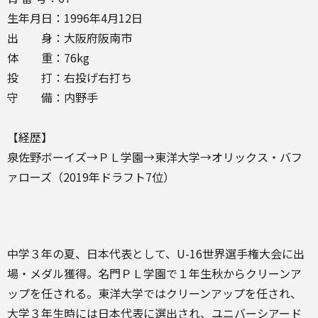
生年月日：1996年4月12日
出 身：大阪府阪南市
体 重：76kg
投 打：右投げ右打ち
守 備：内野手
【経歴】
泉佐野ボーイズ→ＰＬ学園→東洋大学→オリックス・バフ
ァローズ（2019年ドラフト7位）
中学３年の夏、日本代表として、U-16世界選手権大会に出
場・メダル獲得。名門ＰＬ学園で１年生秋からクリーンア
ップを任される。東洋大学ではクリーンアップを任され、
大学３年生時には日本代表に選出され、ユニバーシアード