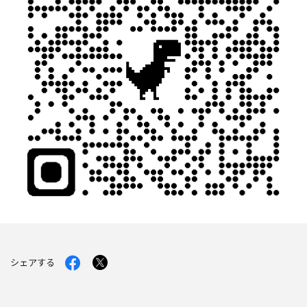
Facebook
X
シェアする
で
で
シ
シ
ェ
ェ
ア
ア