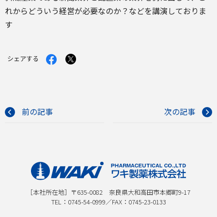
れからどういう経営が必要なのか？などを講演しておりま
す
Facebook
X
シェアする
で
で
シ
シ
ェ
ェ
ア
ア
す
す
る
る
前の記事
次の記事
［本社所在地］〒635-0082 奈良県大和高田市本郷町9-17
TEL：
0745-54-0999
／FAX：0745-23-0133