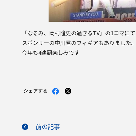
「なるみ、岡村隆史の過ぎるTV」の1コマにて弊
スポンサーの中川君のフィギアもありました。
今年も4連覇楽しみです
Facebook
X
シェアする
で
で
シ
シ
ェ
ェ
ア
ア
す
す
る
る
前の記事